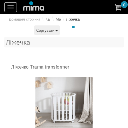
0
Toggle
navigation
Домашня сторiнка
Каталог
Магазин
Ліжечка
Сортувати
Ліжечка
Ліжечко Trama transformer