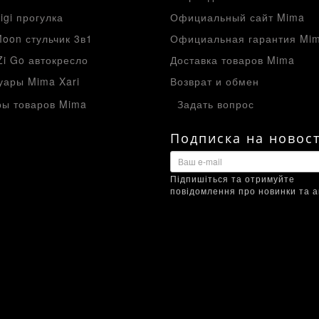
igi прогулка
Официальный сайт Mima
oon стульчик 3в1
Официальная гарантия Mi
Zi Go автокресло
Доставка товаров Mima
уары Mima Xari
Возврат и обмен
ы товаров Mima
Задать вопрос
Подписка на новос
Підпишіться та отримуйте
повідомлення про новинки та ак