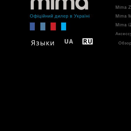
Mima Z
Офіційний дилер в Україні
Mima M
Mima i
Аксесс
Языки
Обзор