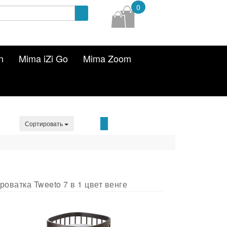
0
n
Mima iZi Go
Mima Zoom
Сортировать
роватка Tweeto 7 в 1 цвет венге