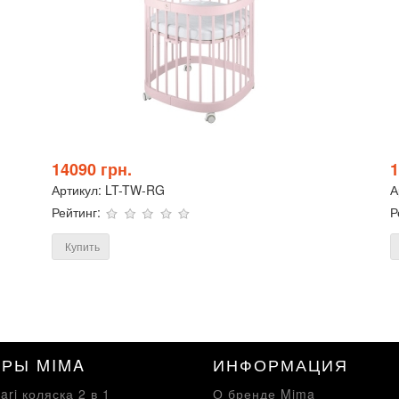
14090 грн.
1
Артикул:
LT-TW-RG
А
Рейтинг:
Р
Купить
АРЫ MIMA
ИНФОРМАЦИЯ
ari коляска 2 в 1
О бренде Mima