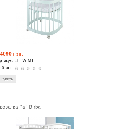
4090 грн.
ртикул:
LT-TW-MT
ейтинг:
Купить
роватка Pali Birba