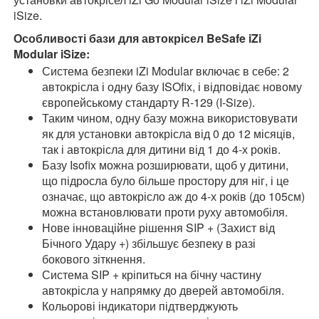
iSize.
Особливості бази для автокрісел BeSafe iZi
Modular iSize:
Система безпеки iZi Modular включає в себе: 2
автокрісла і одну базу ISOfix, і відповідає новому
європейському стандарту R-129 (I-Size).
Таким чином, одну базу можна використовувати
як для установки автокрісла від 0 до 12 місяців,
так і автокрісла для дитини від 1 до 4-х років.
Базу Isofix можна розширювати, щоб у дитини,
що підросла було більше простору для ніг, і це
означає, що автокрісло аж до 4-х років (до 105см)
можна встановлювати проти руху автомобіля.
Нове інноваційне рішення SIP + (Захист від
Бічного Удару +) збільшує безпеку в разі
бокового зіткнення.
Система SIP + кріпиться на бічну частину
автокрісла у напрямку до дверей автомобіля.
Кольорові індикатори підтверджують