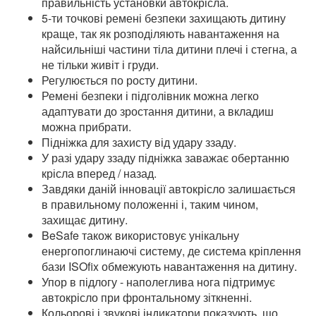
правильність установки автокрісла.
5-ти точкові ремені безпеки захищають дитину
краще, так як розподіляють навантаження на
найсильніші частини тіла дитини плечі і стегна, а
не тільки живіт і груди.
Регулюється по росту дитини.
Ремені безпеки і підголівник можна легко
адаптувати до зростання дитини, а вкладиш
можна прибрати.
Підніжка для захисту від удару ззаду.
У разі удару ззаду підніжка заважає обертанню
крісла вперед / назад.
Завдяки даній інновації автокрісло залишається
в правильному положенні і, таким чином,
захищає дитину.
BeSafe також використовує унікальну
енергопоглинаючі систему, де система кріплення
бази ISOfix обмежують навантаження на дитину.
Упор в підлогу - наполеглива нога підтримує
автокрісло при фронтальному зіткненні.
Кольорові і звукові індикатори показують, що