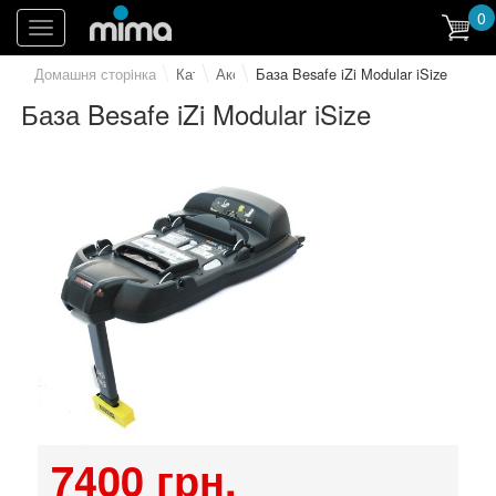
0
Toggle
navigation
Домашня сторiнка
Каталог
Аксесуари
База Besafe iZi Modular iSize
База Besafe iZi Modular iSize
7400 грн.