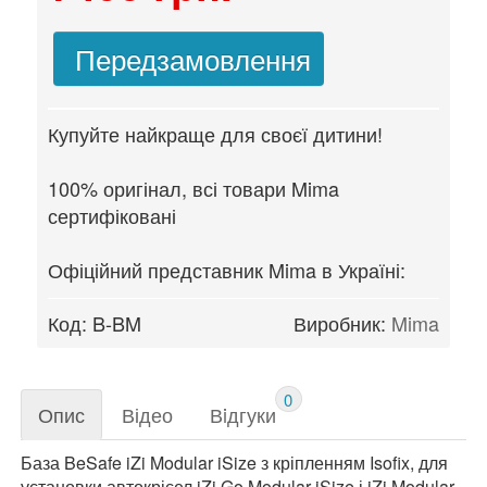
Передзамовлення
Купуйте найкраще для своєї дитини!
100% оригінал, всі товари Mima
сертифіковані
Офіційний представник Mima в Україні:
Код:
B-BM
Виробник:
Mima
0
Опис
Відео
Вiдгуки
База BeSafe iZi Modular iSize з кріпленням Isofix, для
установки автокрісел iZi Go Modular iSize і iZi Modular