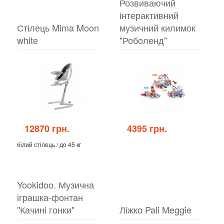
Розвиваючий
інтерактивний
Стілець Mima Moon
музичний килимок
white
"Роболенд"
12870 грн.
4395 грн.
білий стілець / до 45 кг
Yookidoo. Музична
іграшка-фонтан
"Качині гонки"
Ліжко Pali Meggie