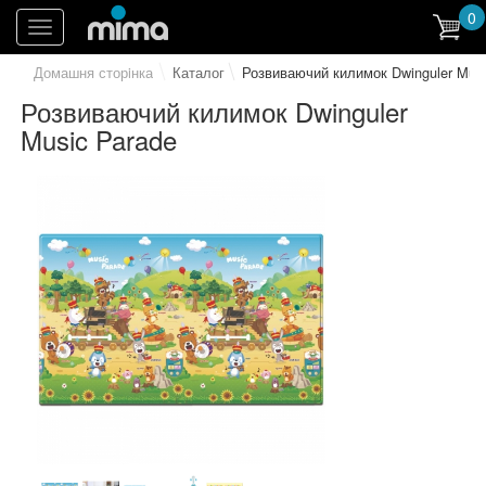
0
Toggle
navigation
Домашня сторiнка
Каталог
Розвиваючий килимок Dwinguler Musi
Розвиваючий килимок Dwinguler
Music Parade