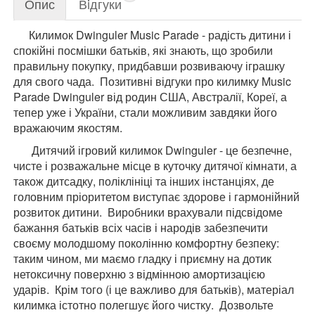
Опис
Вiдгуки
Килимок Dwinguler Music Parade - радість дитини і
спокійні посмішки батьків, які знають, що зробили
правильну покупку, придбавши розвиваючу іграшку
для свого чада. Позитивні відгуки про килимку Music
Parade Dwinguler від родин США, Австралії, Кореї, а
тепер уже і України, стали можливим завдяки його
вражаючим якостям.
Дитячий ігровий килимок Dwinguler - це безпечне,
чисте і розважальне місце в куточку дитячої кімнати, а
також дитсадку, поліклініці та інших інстанціях, де
головним пріоритетом виступає здорове і гармонійний
розвиток дитини. Виробники врахували підсвідоме
бажання батьків всіх часів і народів забезпечити
своєму молодшому поколінню комфортну безпеку:
таким чином, ми маємо гладку і приємну на дотик
нетоксичну поверхню з відмінною амортизацією
ударів. Крім того (і це важливо для батьків), матеріал
килимка істотно полегшує його чистку. Дозвольте