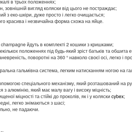
икалі в трьох положеннях;
, зовнішній вигляд коляски від цього не постраждає;
й з еко-шкіри, дуже просто і легко очищається;
ого красива і незвичайна форма схожа на яйце.
і champagne йдуть в комплекті 2 кошики з кришками;
екількох положеннях під будь-який зріст батьків та обшита 
невреність, поворотні на 360 ° навколо своєї осі, легко і 
тральна гальмівна система, легким натисканням ногою на га
допомогою спеціального механізму, який розташований на ру
 з алюмінію, який має малу вагу і високу міцність;
щеної міцності та стійкі до проколів, як і у коляски
cybex
;
едні, легко знімаються з шасі;
ально, не падаючи.