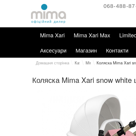
068-488-87
офіційний дилер
Mima Xari
Mima Xari Max
Limite
Аксесуари
Магазин
Контакти
Домашня сторiнка
Каталог
Mima Xari
Коляска Mima Xari s
Коляска Mima Xari snow white