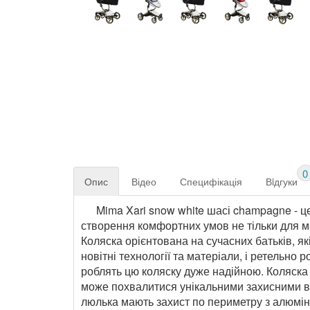
0
Опис
Відео
Специфікація
Вiдгуки
Mima Xari snow white шасі champagne - це
створення комфортних умов не тільки для мал
Коляска орієнтована на сучасних батьків, які
новітні технології та матеріали, і ретельно
роблять цю коляску дуже надійною. Коляска л
може похвалитися унікальними захисними вл
люлька мають захист по периметру з алюмін