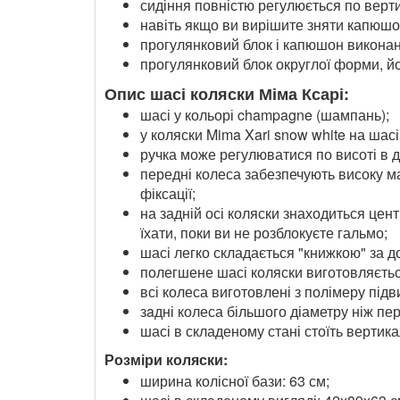
сидіння повністю регулюється по верт
навіть якщо ви вирішите зняти капюшон
прогулянковий блок і капюшон виконани
прогулянковий блок округлої форми, й
Опис шасі коляски Міма Ксарі:
шасі у кольорі champagne (шампань);
у коляски Mima Xari snow white на шас
ручка може регулюватися по висоті в д
передні колеса забезпечують високу ма
фіксації;
на задній осі коляски знаходиться цен
їхати, поки ви не розблокуєте гальмо;
шасі легко складається "книжкою" за 
полегшене шасі коляски виготовляється
всі колеса виготовлені з полімеру підви
зaдні колеса більшого діаметру ніж пер
шасі в складеному стані стоїть вертик
Розміри коляски:
ширина колісної бази: 63 см;