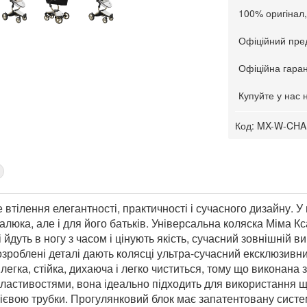
100% оригінал,
Офіційний пред
Офіційна гаран
Купуйте у нас 
Код:
MX-W-CHA
 втілення елегантності, практичності і сучасного дизайну. У 
юка, але і для його батьків. Універсальна коляска Міма Ксар
 йдуть в ногу з часом і цінують якість, сучасний зовнішній в
 розроблені деталі дають колясці ультра-сучасний ексклюзивн
егка, стійка, дихаюча і легко чиститься, тому що виконана з
астивостями, вона ідеально підходить для використання що
ієвою трубки. Прогулянковий блок має запатентовану систем