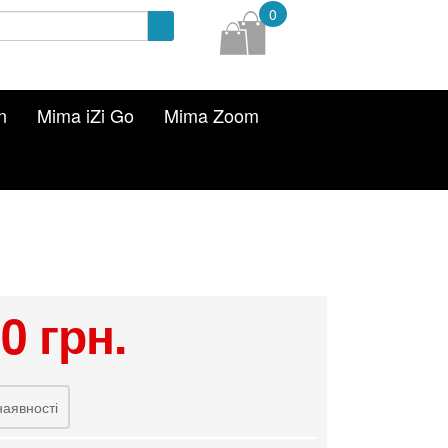
0
n
Mima iZi Go
Mima Zoom
0 грн.
наявності