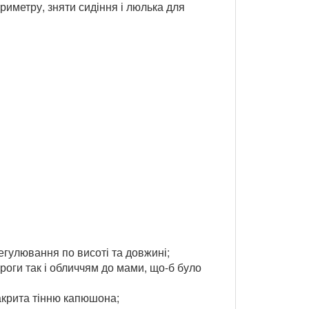
риметру, зняти сидіння і люлька для
егулювання по висоті та довжині;
оги так і обличчям до мами, що-б було
акрита тінню капюшона;