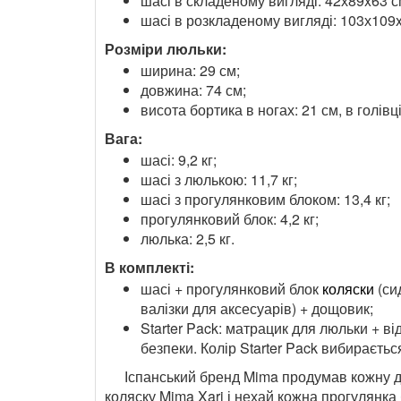
шасі в складеному вигляді: 42х89x63 с
шасі в розкладеному вигляді: 103х109x
Розміри люльки:
ширина: 29 см;
довжина: 74 см;
висота бортика в ногах: 21 см, в голівці
Вага:
шасі: 9,2 кг;
шасі з люлькою: 11,7 кг;
шасі з прогулянковим блоком: 13,4 кг;
прогулянковий блок: 4,2 кг;
люлька: 2,5 кг.
В комплекті:
шасі + прогулянковий блок
коляски
(си
валізки для аксесуарів) + дощовик;
Starter Pack: матрацик для люльки + в
безпеки. Колір Starter Pack вибираєть
Іспанський бренд Mima продумав кожну де
коляску Mima Xari і нехай кожна прогулянк