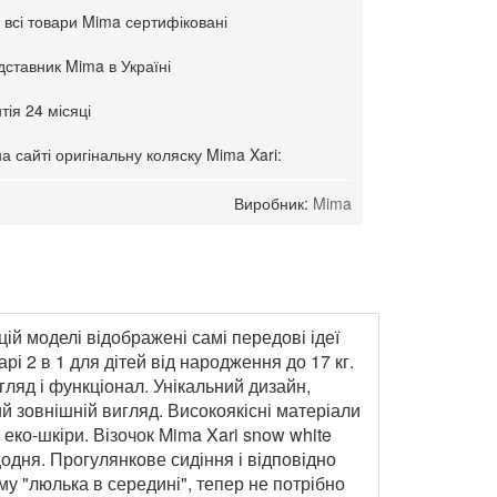
 всі товари Mima сертифіковані
ставник Mima в Україні
тія 24 місяці
на сайті оригінальну коляску Mima Xari:
Виробник:
Mima
цій моделі відображені самі передові ідеї
і 2 в 1 для дітей від народження до 17 кг.
игляд і функціонал. Унікальний дизайн,
ий зовнішній вигляд. Високоякісні матеріали
 еко-шкіри. Візочок Mima Xari snow white
дня. Прогулянкове сидіння і відповідно
у "люлька в середині", тепер не потрібно