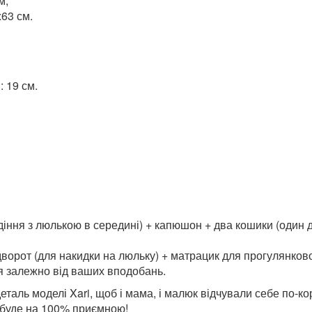
м;
63 см.
: 19 см.
діння з люлькою в середині) + капюшон + два кошики (один д
ідворот (для накидки на люльку) + матрацик для прогулянков
ся залежно від ваших вподобань.
таль моделі Xari, щоб і мама, і малюк відчували себе по-ко
а буде на 100% приємною!