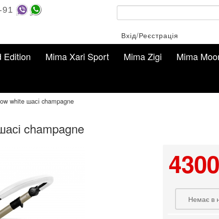
-91
Вхід/Реєстрація
d Edition
Mima Xari Sport
Mima Zigi
Mima Moo
now white шасі champagne
 шасі champagne
4300
Немає в 