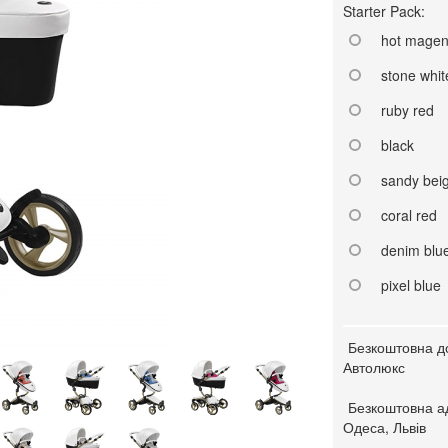
Starter Pack:
hot magen
stone whit
ruby red
black
sandy bei
coral red
denim blu
pixel blue
Безкоштовна д
Автолюкс
Безкоштовна ад
Одеса, Львів