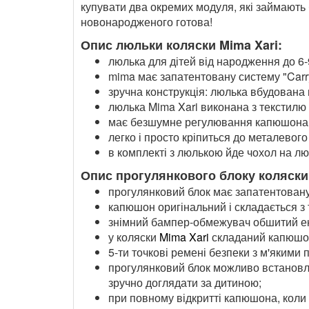
купувати два окремих модуля, які займають 
новонародженого готова!
Опис люльки коляски Mima Xari:
люлька для дітей від народження до 6-
mima має запатентовану систему "Carry
зручна конструкція: люлька вбудована 
люлька Mima Xari виконана з текстилю 
має безшумне регулювання капюшона, 
легко і просто кріпиться до металевого
в комплекті з люлькою йде чохол на лю
Опис прогулянкового блоку коляски 
прогулянковий блок має запатентовану
капюшон оригінальний і складається з
знімний бампер-обмежувач обшитий еко
у коляски
Mima Xari
складаний капюшон,
5-ти точкові ремені безпеки з м'якими
прогулянковий блок можливо встановлю
зручно доглядати за дитиною;
при повному відкритті капюшона, коли