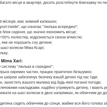
багато місця в квартирі, досить розстебнути блискавку по пе
9 місяців, має знімний капюшон;
cot inside", що означає "люлька всередині";
в блок сидіння, що значно економить місце;
100% поліестер, відрізняється своєю м'якістю;
яке не порушить сну дитини;
 шасі коляски Міма Ксарі;
льку.
Mima Xari:
 систему "люлька в середині";
 трьох окремих частин, працює практично безшумно;
 шкірою забезпечує безпеку вашій дитині під час їзди;
 захистить вашого малюка від будь-якої поганої погоди;
 плечовими накладками, надійно утримують дитину, і мають р
вати на шасі коляски в двох напрямках, як обличчям до дор
 дитина сидить обличчям до сонця, майже вся його голова з