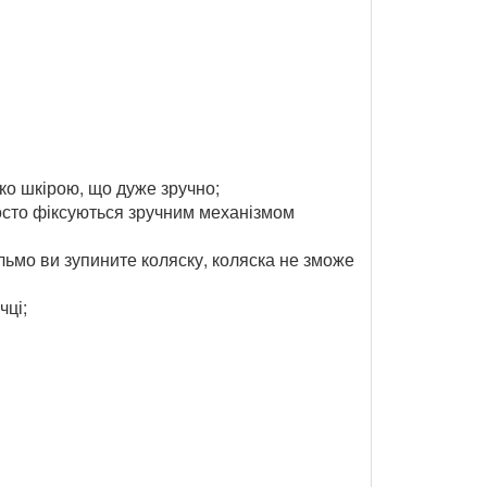
еко шкірою, що дуже зручно;
просто фіксуються зручним механізмом
льмо ви зупините коляску, коляска не зможе
чці;