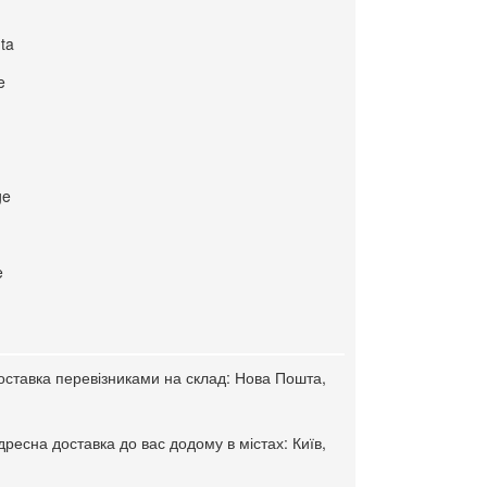
ta
e
ge
e
оставка перевізниками на склад: Нова Пошта,
ресна доставка до вас додому в містах: Київ,