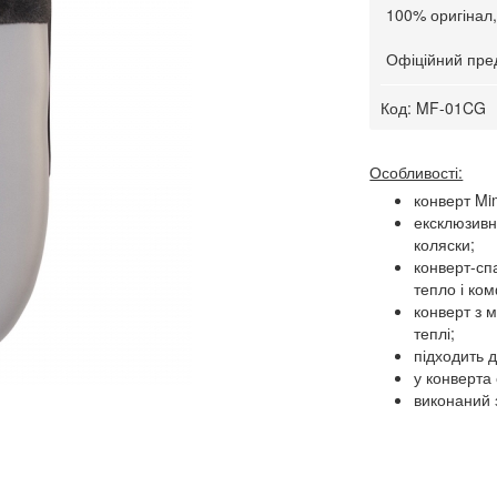
100% оригінал,
Офіційний пред
Код:
MF-01CG
Особливості:
конверт Mi
ексклюзивн
коляски;
конверт-сп
тепло і ко
конверт з 
теплі;
підходить 
у конверта
виконаний з