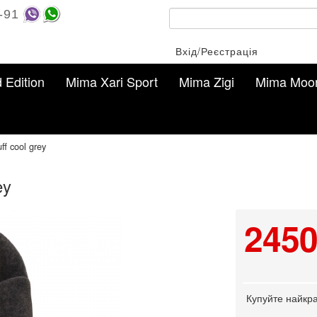
-91
Вхід/Реєстрація
d Edition
Mima Xari Sport
Mima Zigi
Mima Moo
f cool grey
ey
2450
Купуйте найкра