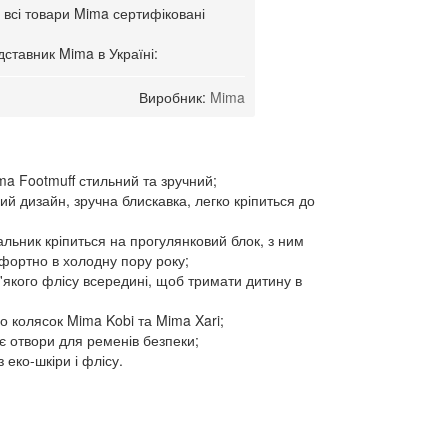
 всі товари Mima сертифіковані
ставник Mima в Україні:
Виробник:
Mima
ma Footmuff стильний та зручний;
ий дизайн, зручна блискавка, легко кріпиться до
альник кріпиться на прогулянковий блок, з ним
мфортно в холодну пору року;
м'якого флісу всередині, щоб тримати дитину в
до колясок Mima Kobi та Mima Xari;
 є отвори для ременів безпеки;
 еко-шкіри і флісу.