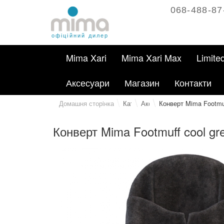
068-488-87
офіційний дилер
Mima Xari
Mima Xari Max
Limite
Аксесуари
Магазин
Контакти
Домашня сторiнка
Каталог
Аксесуари
Конверт Mima Footmuf
Конверт Mima Footmuff cool gr