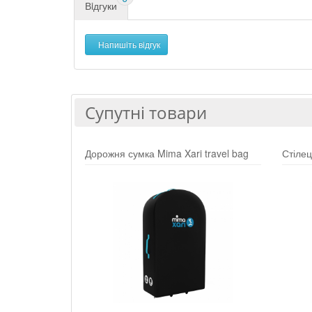
Вiдгуки
Напишiть вiдгук
Супутні товари
Дорожня сумка Mima Xari travel bag
Стілец