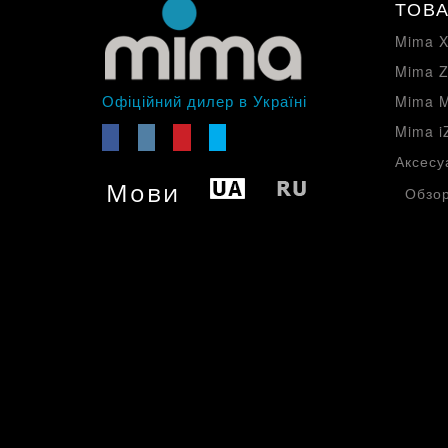
ТОВА
Mima X
Mima Z
Офіційний дилер в Україні
Mima M
Mima i
Аксесу
Мови
Обзор