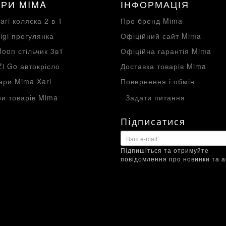
РИ MIMA
ІНФОРМАЦІЯ
ari коляска 2 в 1
Про бренд Mima
igi прогулянка
Офіційний сайт Mima
oon стільчик 3в1
Офіційна гарантія Mima
Zi Go автокрісло
Доставка товарів Mima
ари Mima Xari
Повернення і обмін
и товарів Mima
Задати питання
Підписатися
Підпишіться та отримуйте
повідомлення про новинки та ак