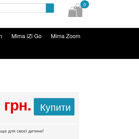
0
n
Mima iZi Go
Mima Zoom
 грн.
Купити
ще для своєї дитини!