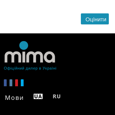
Оцiнити
Офіційний дилер в Україні
Мови