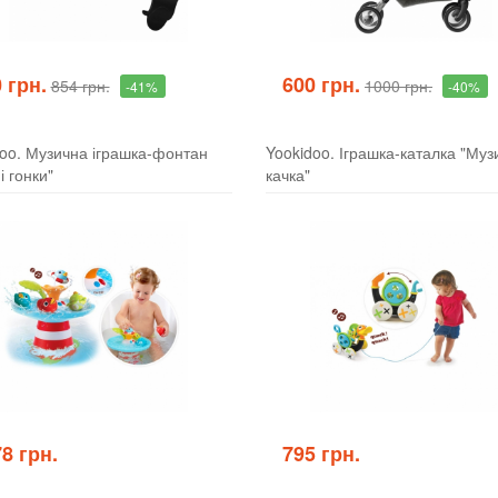
 грн.
600 грн.
854 грн.
1000 грн.
-41%
-40%
oo. Музична іграшка-фонтан
Yookidoo. Іграшка-каталка "Муз
і гонки"
качка"
8 грн.
795 грн.