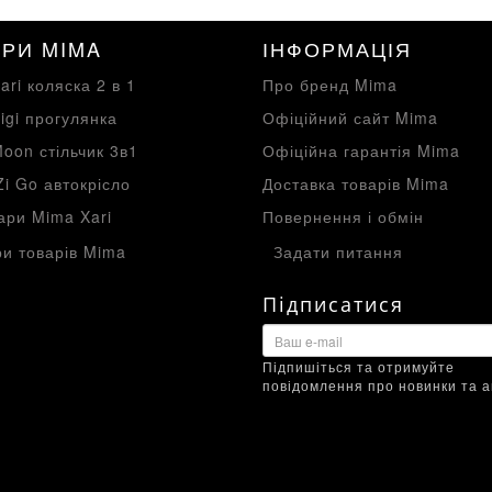
РИ MIMA
ІНФОРМАЦІЯ
ari коляска 2 в 1
Про бренд Mima
igi прогулянка
Офіційний сайт Mima
oon стільчик 3в1
Офіційна гарантія Mima
Zi Go автокрісло
Доставка товарів Mima
ари Mima Xari
Повернення і обмін
и товарів Mima
Задати питання
Підписатися
Підпишіться та отримуйте
повідомлення про новинки та ак