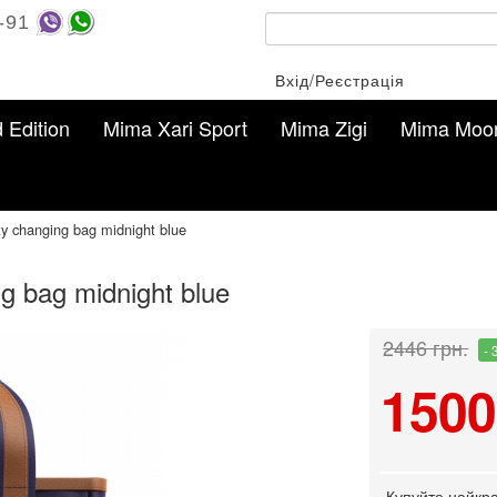
-91
Вхід/Реєстрація
d Edition
Mima Xari Sport
Mima Zigi
Mima Moo
y changing bag midnight blue
g bag midnight blue
2446 грн.
-
1500
Купуйте найкра