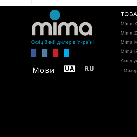
ТОВА
Mima X
Mima Z
Офіційний дилер в Україні
Mima M
Mima i
Аксесу
Мови
Обзор