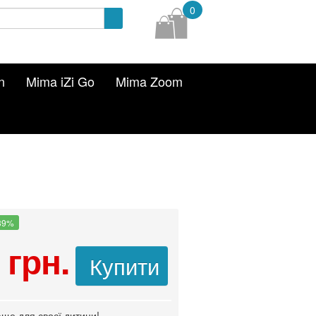
0
n
Mima iZi Go
Mima Zoom
 39%
 грн.
Купити
ще для своєї дитини!