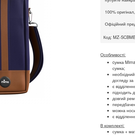
100% оригінал,
Офіційний пред
Код:
MZ-SCBM
Особливості:
cумка Mima 
сумка;
необхідний
догляду за
є відділенн
підходить 
довгий рем
передбачен
можна носи
є відділенн
В комплекті:
сумка + ма