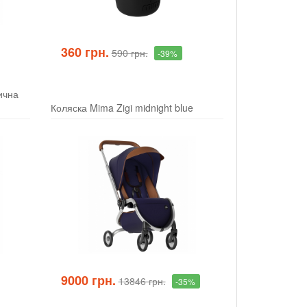
360 грн.
590 грн.
-39%
ична
Коляска Mima Zigi midnight blue
9000 грн.
13846 грн.
-35%