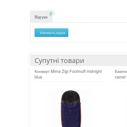
0
Вiдгуки
Напишiть вiдгук
Супутні товари
Конверт Mima Zigi Footmuff midnight
Бампер
blue
camel