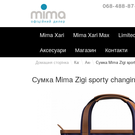
068-488-87
офіційний дилер
Mima Xari
Mima Xari Max
Limite
Аксесуари
Магазин
Контакти
Домашня сторiнка
Каталог
Аксесуари
Сумка Mima Zigi sport
Сумка Mima Zigi sporty changin