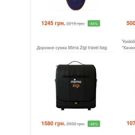
1245 грн.
500
2215 грн.
-44%
Yookid
Дорожня сумка Mima Zigi travel bag
"Качин
107
1580 грн.
2932 грн.
-46%