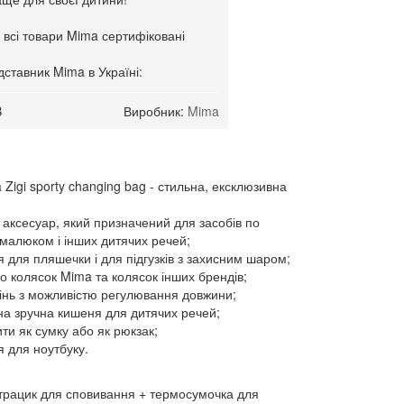
 всі товари Mima сертифіковані
ставник Mima в Україні:
B
Виробник:
Mima
Zigi sporty changing bag - стильна, ексклюзивна
 аксесуар, який призначений для засобів по
 малюком і інших дитячих речей;
я для пляшечки і для підгузків з захисним шаром;
до колясок Mima та колясок інших брендів;
інь з можливістю регулювання довжини;
а зручна кишеня для дитячих речей;
ти як сумку або як рюкзак;
я для ноутбуку.
трацик для сповивання + термосумочка для