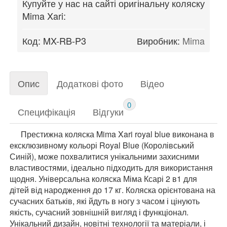
Купуйте у нас на сайті оригінальну коляску
Mima Xari:
Код:
MX-RB-P3
Виробник:
Mima
Опис
Додаткові фото
Відео
0
Специфікація
Вiдгуки
Престижна коляска Mima Xari royal blue виконана в
ексклюзивному кольорі Royal Blue (Королівський
Синій), може похвалитися унікальними захисними
властивостями, ідеально підходить для використання
щодня. Універсальна коляска Міма Ксарі 2 в1 для
дітей від народження до 17 кг. Коляска орієнтована на
сучасних батьків, які йдуть в ногу з часом і цінують
якість, сучасний зовнішній вигляд і функціонал.
Унікальний дизайн, новітні технології та матеріали, і