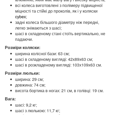
всі колеса виготовлені з полімеру підвищеної
міцності та стійкі до проколів, як і у коляски
cybex
;
зaдні колеса більшого діаметру ніж передні,
легко знімаються з шасі;
шасі в складеному стані стоїть вертикально, не
падаючи.
Розміри коляски:
ширина колісної бази: 63 см;
шасі в складеному вигляді: 42х89x63 см;
шасі в розкладеному вигляді: 103х109x63 см.
Розміри люльки:
ширина: 29 см;
довжина: 74 см;
висота бортика в ногах: 21 см, в голівці: 19 см.
Вага:
шасі: 9,2 кг;
шасі з люлькою: 11,7 кг;