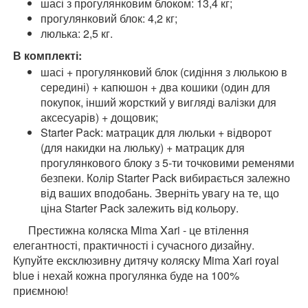
шасі з прогулянковим блоком: 13,4 кг;
прогулянковий блок: 4,2 кг;
люлька: 2,5 кг.
В комплекті:
шасі + прогулянковий блок (сидіння з люлькою в
середині) + капюшон + два кошики (один для
покупок, інший жорсткий у вигляді валізки для
аксесуарів) + дощовик;
Starter Pack: матрацик для люльки + відворот
(для накидки на люльку) + матрацик для
прогулянкового блоку з 5-ти точковими ременями
безпеки. Колір Starter Pack вибирається залежно
від ваших вподобань. Зверніть увагу на те, що
ціна Starter Pack залежить від кольору.
Престижна коляска Mima Xari - це втілення
елегантності, практичності і сучасного дизайну.
Купуйте ексклюзивну дитячу коляску Mima Xari royal
blue і нехай кожна прогулянка буде на 100%
приємною!