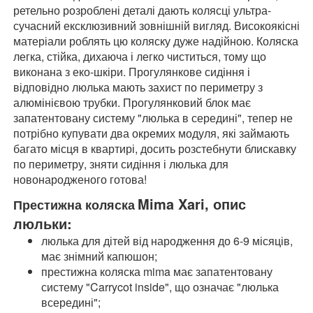
ретельно розроблені деталі дають колясці ультра-
сучасний ексклюзивний зовнішній вигляд. Високоякісні
матеріали роблять цю коляску дуже надійною. Коляска
легка, стійка, дихаюча і легко чиститься, тому що
виконана з еко-шкіри. Прогулянкове сидіння і
відповідно люлька мають захист по периметру з
алюмінієвою трубки. Прогулянковий блок має
запатентовану систему "люлька в середині", тепер не
потрібно купувати два окремих модуля, які займають
багато місця в квартирі, досить розстебнути блискавку
по периметру, зняти сидіння і люлька для
новонародженого готова!
Mima Xari, опис
Престижна коляска
люльки:
люлька для дітей від народження до 6-9 місяців,
має знімний капюшон;
престижна коляска mima має запатентовану
систему "Carrycot inside", що означає "люлька
всередині";