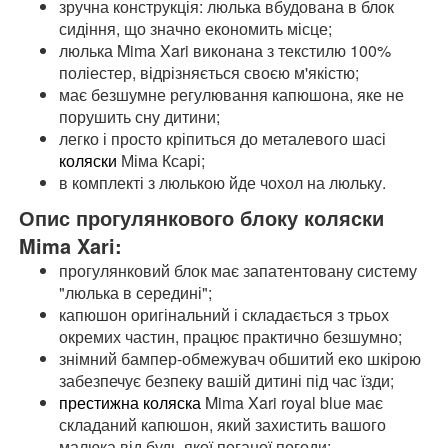
зручна конструкція: люлька вбудована в блок
сидіння, що значно економить місце;
люлька Mima Xari виконана з текстилю 100%
поліестер, відрізняється своєю м'якістю;
має безшумне регулювання капюшона, яке не
порушить сну дитини;
легко і просто кріпиться до металевого шасі
коляски
Міма Ксарі;
в комплекті з люлькою йде чохол на люльку.
Опис прогулянкового блоку коляски
Mima Xari:
прогулянковий блок має запатентовану систему
"люлька в середині";
капюшон оригінальний і складається з трьох
окремих частин, працює практично безшумно;
знімний бампер-обмежувач обшитий еко шкірою
забезпечує безпеку вашій дитині під час їзди;
престижна коляска
Mima Xari royal blue має
складаний капюшон, який захистить вашого
малюка від будь-якої поганої погоди;