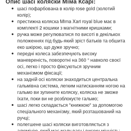
Опис шасі коляски Міма Ксарі:
шасі пофарбована в колір rose gold (золотий
колір);
престижна коляска Mima Xari royal blue має в
комплекті 2 кошики з магнітними кришками;
ручка може регулюватися по висоті в декількох
положеннях під будь-який зріст батьків та обшита
еко шкірою, що дуже зручно;
передні колеса забезпечують високу
маневреність, поворотні на 360 ° навколо своєї
осі, легко і просто фіксуються зручним
механізмом фіксації;
на задній осі коляски знаходиться центральна
гальмівна система, легким натисканням ногою на
гальмо ви зупините коляску, коляска не зможе
їхати, поки ви не розблокуєте гальмо;
шасі легко складається "книжкою" за допомогою
спеціального механізму, який розташований на
ручці;
полегшене шасі коляски виготовляється з
алюмінію, який має малу вагу і високу міцність;