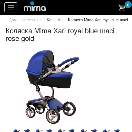
0
Toggle
navigation
Домашня сторiнка
Каталог
Mima Xari
Коляска Mima Xari royal blue шасі ro
Коляска Mima Xari royal blue шасі
rose gold