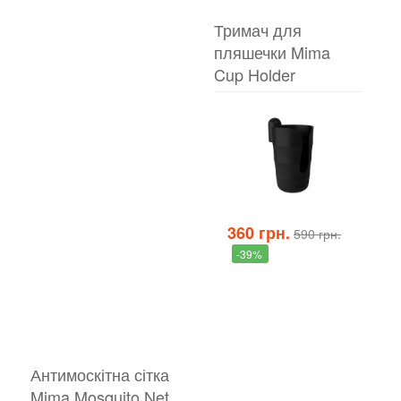
Тримач для
пляшечки Mima
Cup Holder
360 грн.
590 грн.
-39%
Антимоскітна сітка
Mima Mosquito Net