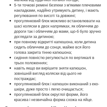
5-ти точкові ремені безпеки з м'якими плечовими
накладками, надійно утримують дитину, і мають
регулювання по висоті та довжині;
прогулянковий блок можливо встановлювати на
шасі коляски в двох напрямках, як обличчям до
дороги так і обличчям до мами, що-б було зручно
доглядати за дитиною;
при повному відкритті капюшона, коли дитина
сидить обличчям до сонця, майже вся його
голова закрита тінню капюшона;
сидіння повністю регулюється по вертикалі в
трьох положеннях;
навіть якщо ви вирішите зняти капюшон,
зовнішній вигляд коляски від цього не
постраждає;
прогулянковий блок і капюшон виконаний з еко-
шкіри, дуже просто і легко очищається;
прогулянковий блок округлої форми, його
красива і незвичайна форма схожа на яйце.