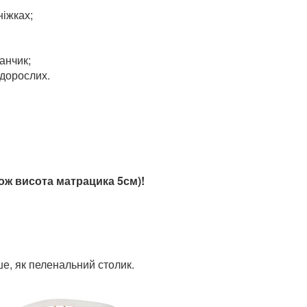
ніжках;
анчик;
 дорослих.
кож висота матрацика 5см)!
ше, як пеленальний столик.