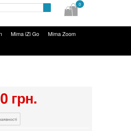
0
n
Mima iZi Go
Mima Zoom
0 грн.
наявності