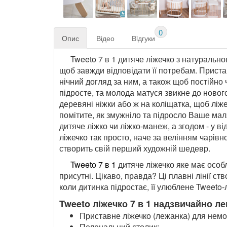
0
Опис
Відео
Вiдгуки
Tweeto 7 в 1 дитяче ліжечко з натурально
щоб завжди відповідати її потребам. Прист
нічний догляд за ним, а також щоб постійно 
підросте, та молода матуся звикне до ново
деревяні ніжки або ж на коліщатка, щоб ліж
помітите, як змужніло та підросло Ваше ма
дитяче ліжко чи ліжко-манеж, а згодом - у в
ліжечко так просто, наче за велінням чарів
створить свій перший художній шедевр.
Tweeto 7 в 1
дитяче ліжечко яке має особл
присутні. Цікаво, правда? Ці плавні лінії с
коли дитинка підростає, її улюблене Tweeto
Tweeto ліжечко 7 в 1 надзвичайно л
Приставне ліжечко (лежанка) для немо
Пеленальний столик;