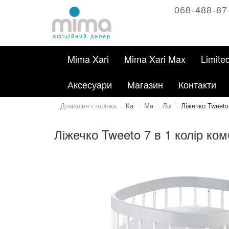
068-488-87
офіційний дилер
Mima Xari
Mima Xari Max
Limite
Аксесуари
Магазин
Контакти
Домашня сторiнка
Каталог
Магазин
Ліжечка
Ліжечко Tweeto 
Ліжечко Tweeto 7 в 1 колір ком