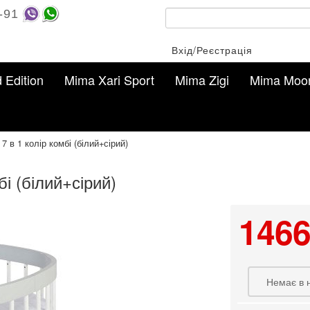
-91
Вхід/Реєстрація
d Edition
Mima Xari Sport
Mima Zigi
Mima Moo
7 в 1 колір комбі (білий+сірий)
бі (білий+сірий)
1466
Немає в 