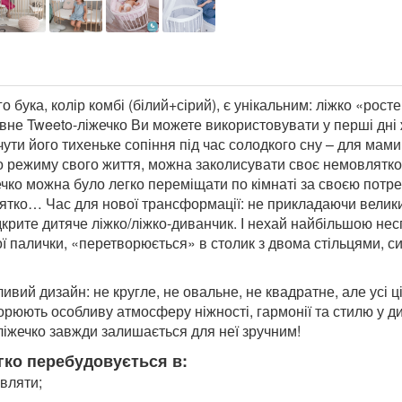
го бука, колір комбі (білий+сірий), є унікальним: ліжко «ро
авне Tweeto-ліжечко Ви можете використовувати у перші дн
чути його тихеньке сопіння під час солодкого сну – для мам
го режиму свого життя, можна заколисувати своє немовлятко
ечко можна було легко переміщати по кімнаті за своєю потреб
лятко… Час для нової трансформації: не прикладаючи велик
ідкрите дитяче ліжко/ліжко-диванчик. І нехай найбільшою не
ної палички, «перетворюється» в столик з двома стільцями,
ивий дизайн: не кругле, не овальне, не квадратне, але усі 
творюють особливу атмосферу ніжності, гармонії та стилю у д
-ліжечко завжди залишається для неї зручним!
егко перебудовується в:
вляти;