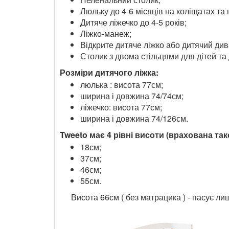
Люльку до 4-6 місяців на коліщатах та 
Дитяче ліжечко до 4-5 років;
Ліжко-манеж;
Відкрите дитяче ліжко або дитячий див
Столик з двома стільцями для дітей та
Розміри дитячого ліжка:
люлька : висота 77см;
ширина і довжина 74/74см;
ліжечко: висота 77см;
ширина і довжина 74/126см.
Tweeto має 4 рівні висоти (врахована та
18см;
37см;
46см;
55см.
Висота 66см ( без матрацика ) - пасує ли