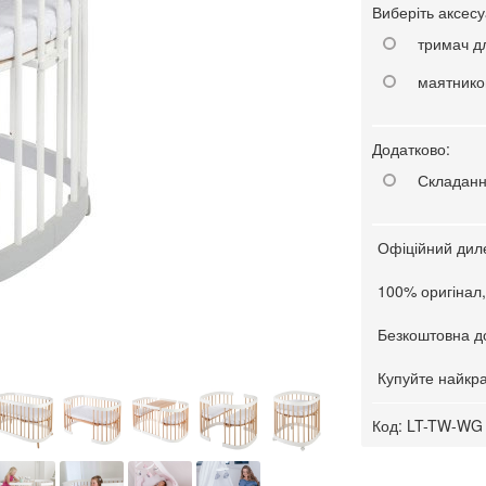
Виберіть аксесу
тримач дл
маятнико
Додатково:
Складанн
Офіційний диле
100% оригінал,
Безкоштовна д
Купуйте найкра
Код:
LT-TW-WG