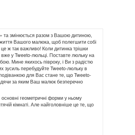
сте» та змінюється разом з Вашою дитиною,
і життя Вашого малюка, щоб полегшити собі
и це ж так важливо! Коли дитинка трішки
 вже у Tweeto-люльці. Поставте люльку на
ою. Мине якихось півроку, і Ви з радістю
их зусиль перебудуйте Tweeto-люльку в
сподіванкою для Вас стане те, що Tweeto-
 сидячи за яким Ваш малюк безперечно
ці основні геометричні форми у ньому
итячій кімнаті. Але найголовніше це те, що